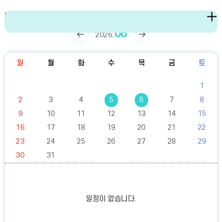
연간 학사일정
이
다
08
2026.
전
음
달
달
일
월
화
수
목
금
토
캘
1
린
더
2
3
4
5
6
7
8
:
9
10
11
12
13
14
15
월,
화,
16
17
18
19
20
21
22
수,
목,
23
24
25
26
27
28
29
금,
30
31
토,
일
일정이 없습니다.