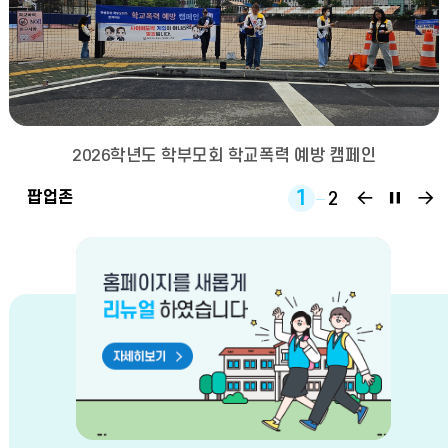
2026학년도 학부모회 학교폭력 예방 캠페인
팝
팝
1
팝업존
2
업
업
존
존
이
정
전
지