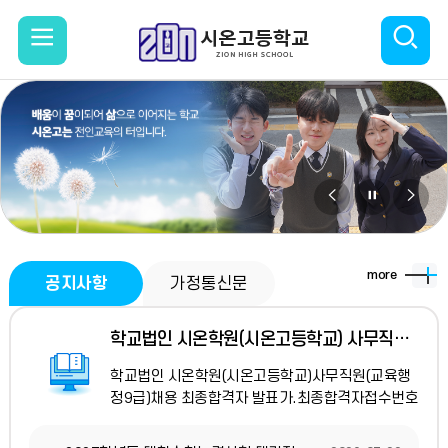
모
검
바
색
일
열
메
기
비
비
비
뉴
주
주
주
얼
얼
얼
열
more
공지사항
가정통신문
이
정
다
기
학교법인 시온학원(시온고등학교) 사무직원(교육행정9급) 채용 최종합격자 발표
전
지
음
학교법인 시온학원(시온고등학교)사무직원(교육행
정9급)채용 최종합격자 발표가.최종합격자접수번호
성명성별비고261212손○준남채용에 응시해 주신
모든 분들게 진심으로