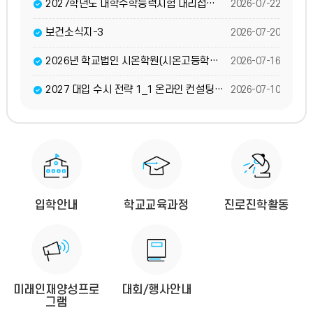
2027학년도 대학수학능력시험 대리접수 안내 및 서약서(홈페이지 게시용)
2026-07-22
보건소식지-3
2026-07-20
2026년 학교법인 시온학원(시온고등학교) 사무직원(교육행정9급) 공개경쟁채용 1차전형 합격자 발표 및 2차전형 일정 공지
2026-07-16
2027 대입 수시 전략 1_1 온라인 컨설팅(박람회) 운영 재안내
2026-07-10
바
로
가
기
입학안내
학교교육과정
진로진학활동
미래인재양성프로
대회/행사안내
그램